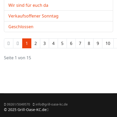
Wir sind für euch da
Verkaufsoffener Sonntag
Geschlossen
1
2
3
4
5
6
7
8
9
10
Seite 1 von 15
09261/5049570
info@grill-oase-kc.de
© 2025 Grill-Oase-KC.de